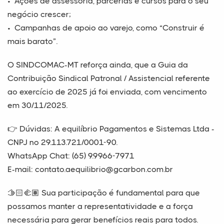
•⁠ ⁠Ações de assessoria, parcerias e cursos para o seu
negócio crescer;
•⁠ ⁠Campanhas de apoio ao varejo, como “Construir é
mais barato”.
O SINDCOMAC-MT reforça ainda, que a Guia da
Contribuição Sindical Patronal / Assistencial referente
ao exercício de 2025 já foi enviada, com vencimento
em 30/11/2025.
👉 Dúvidas: A equilíbrio Pagamentos e Sistemas Ltda -
CNPJ nº 29.113.721/0001-90.
WhatsApp Chat: (65) 9.9966-7971
E-mail: contato.aequilibrio@gcarbon.com.br
🫱🏻‍🫲🏽 Sua participação é fundamental para que
possamos manter a representatividade e a força
necessária para gerar benefícios reais para todos.